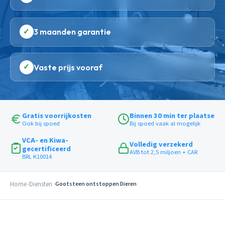
✓
3 maanden garantie
✓
Vaste prijs vooraf
Gratis voorrijkosten
Binnen 30 min ter plaatse
Ook bij spoed
Bij spoed vaak al mogelijk
VCA- en Kiwa-
Volledig verzekerd
gecertificeerd
AVB tot 2,5 miljoen + CAR
BRL K10014
Home
Diensten
Gootsteen ontstoppen Dieren