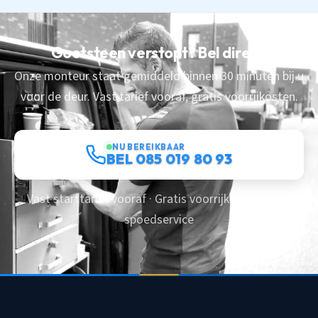
Gootsteen verstopt? Bel direct.
Onze monteur staat gemiddeld binnen 30 minuten bij u
voor de deur. Vast tarief vooraf, gratis voorrijkosten.
NU BEREIKBAAR
BEL 085 019 80 93
Vast starttarief vooraf · Gratis voorrijkosten · 24/7
spoedservice