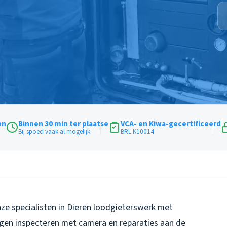
en
Binnen 30 min ter plaatse
VCA- en Kiwa-gecertificeerd
Bij spoed vaak al mogelijk
BRL K10014
ze specialisten in Dieren loodgieterswerk met
ingen inspecteren met camera en reparaties aan de