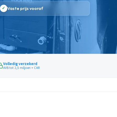
✓
Vaste prijs vooraf
Volledig verzekerd
AVB tot 2,5 miljoen + CAR