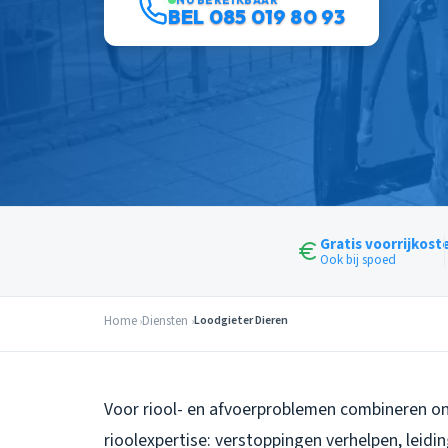
BEL 085 019 80 93
Gratis voorrijkost
Ook bij spoed
Home
Diensten
Loodgieter Dieren
Voor riool- en afvoerproblemen combineren on
rioolexpertise: verstoppingen verhelpen, leid