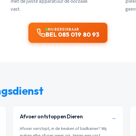
met de juiste apparatuur de oorzaak
plekk
vast.
geen
NU BEREIKBAAR
BEL 085 019 80 93
ngsdienst
Afvoer ontstoppen Dieren
→
Afvoer verstopt, in de keuken of badkamer? Wij
maken elke afvoer weer vrij, tegen een vast