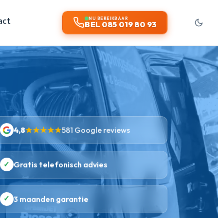
act
NU BEREIKBAAR
BEL 085 019 80 93
4,8
★★★★★
581 Google reviews
✓
Gratis telefonisch advies
✓
3 maanden garantie