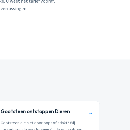
e. U weet het tarief vooraf,
 verrassingen.
Gootsteen ontstoppen Dieren
→
Gootsteen die niet doorloopt of stinkt? Wij
verwijderen de verstopping én de oorzaak, niet