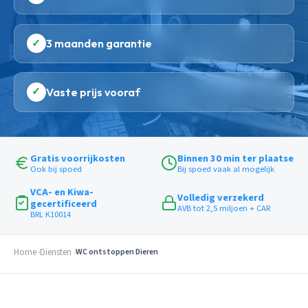
✓
3 maanden garantie
✓
Vaste prijs vooraf
Gratis voorrijkosten
Binnen 30 min ter plaatse
Ook bij spoed
Bij spoed vaak al mogelijk
VCA- en Kiwa-
Volledig verzekerd
gecertificeerd
AVB tot 2,5 miljoen + CAR
BRL K10014
Home
Diensten
WC ontstoppen Dieren